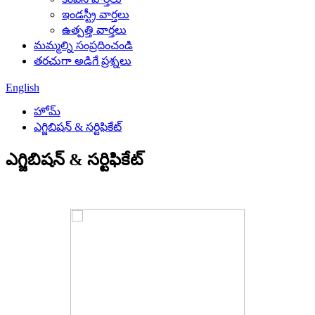
ఇండస్ట్రీ వార్తలు
ఉత్పత్తి వార్తలు
మమ్మల్ని సంప్రదించండి
తరచుగా అడిగే ప్రశ్నలు
English
హోమ్
ఎగ్జిబిషన్ & సర్టిఫికేట్
ఎగ్జిబిషన్ & సర్టిఫికేట్