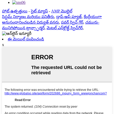
హాట్ ఉత్పత్తులు
-
సైట్ మ్యాప్
-
AMP మొబైల్
సిస్టమ్ నిర్మాణం మరియు పనితీరు
,
డ్రాప్-ఆఫ్ ఫ్యూజ్
,
కేంద్రీయంగా
అనుసంధానించబడిన విద్యుత్ వనరు
,
పవర్ స్విచ్ గేర్
,
చమురు-
మునిగిపోయిన ట్రాన్స్ఫార్మర్
,
మెటల్ ఎన్‌క్లోజ్డ్ స్విచ్‌గేర్
,
ఈ మెయిల్ పంపించండి
x