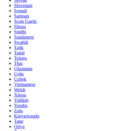
Slovak
Slovenian
Somali
Samoan
Scots Gaelic
Shona
Sindhi
Sundanese
Swahili
Tajik
Tamil
Telugu
Thai
Ukrainian
Urdu
Uzbek
Vietnamese
Welsh
Xhosa
Yiddish
Yoruba
Zulu
Kinyarwanda
Tatar
Oriya