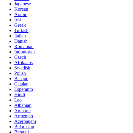
Japanese
Korean
Arabic
Irish
Greek
Turkish
Italian
Danish
Romanian
Indonesian
Czech
Afrikaans
Swedish
Polish
Basque
Catalan
Esperanto
Hindi
Lao
Albanian
Amharic
Armenian
Azerbaijani
Belarusian
Bengali