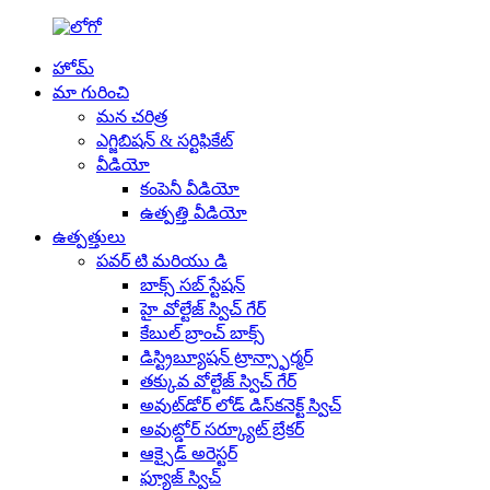
హోమ్
మా గురించి
మన చరిత్ర
ఎగ్జిబిషన్ & సర్టిఫికేట్
వీడియో
కంపెనీ వీడియో
ఉత్పత్తి వీడియో
ఉత్పత్తులు
పవర్ టి మరియు డి
బాక్స్ సబ్ స్టేషన్
హై వోల్టేజ్ స్విచ్ గేర్
కేబుల్ బ్రాంచ్ బాక్స్
డిస్ట్రిబ్యూషన్ ట్రాన్స్ఫార్మర్
తక్కువ వోల్టేజ్ స్విచ్ గేర్
అవుట్‌డోర్ లోడ్ డిస్‌కనెక్ట్ స్విచ్
అవుట్డోర్ సర్క్యూట్ బ్రేకర్
ఆక్సైడ్ అరెస్టర్
ఫ్యూజ్ స్విచ్