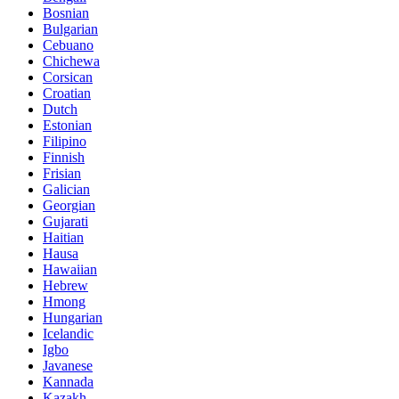
Bosnian
Bulgarian
Cebuano
Chichewa
Corsican
Croatian
Dutch
Estonian
Filipino
Finnish
Frisian
Galician
Georgian
Gujarati
Haitian
Hausa
Hawaiian
Hebrew
Hmong
Hungarian
Icelandic
Igbo
Javanese
Kannada
Kazakh