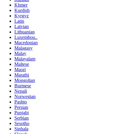
Khmer
Kurdish
Kyrgyz
Latin
Latvian
Lithuanian
Luxembou..
Macedonian
Malagasy
Malay
Malayalam
Maltese
Maori
Marathi
Mongolian
Burmese
Nepali
Norwegian
Pashto
Persian
Punjabi
Serbian
Sesotho
Sinhala