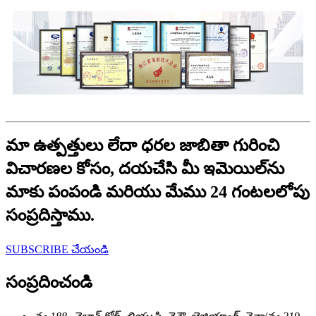
మా ఉత్పత్తులు లేదా ధరల జాబితా గురించి
విచారణల కోసం, దయచేసి మీ ఇమెయిల్‌ను
మాకు పంపండి మరియు మేము 24 గంటలలోపు
సంప్రదిస్తాము.
SUBSCRIBE చేయండి
సంప్రదించండి