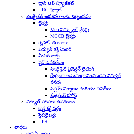
డ్రాప్ ఆఫ్ ఫ్యూజ్‌కట్
HRC ఫ్యూజ్
ఎలక్ట్రికల్ ఉపకరణాలను నిర్మించడం
బ్రేకర్లు
Mcb సర్క్యూట్ బ్రేకర్లు
MCCB బ్రేకర్లు
గృహోపకరణాలు
విద్యుత్ శక్తి మీటర్
మీటర్ బాక్స్
ఫైర్ ఉపకరణం
స్మార్ట్ ఫైర్ ప్రివెన్షన్ లైటింగ్
కేంద్రంగా అనుసంధానించబడిన విద్యుత్
వనరు
సిస్టమ్ నిర్మాణం మరియు పనితీరు
కంట్రోలర్ హోస్ట్
విద్యుత్ సరఫరా ఉపకరణం
కొత్త శక్తి వర్గం
స్టెబిలైజర్లు
UPS
వార్తలు
కంపెనీ వార్తలు