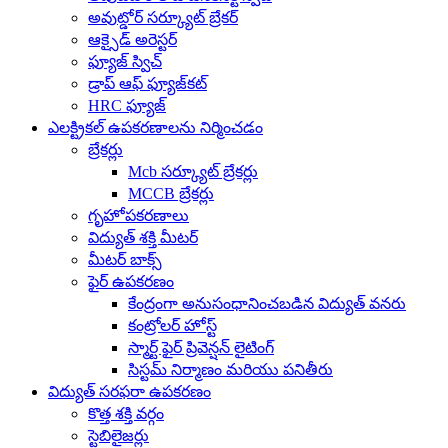
అవుట్డోర్ సర్క్యూట్ బ్రేకర్
ఆక్సైడ్ అరెస్టర్
ఫ్యూజ్ స్విచ్
డ్రాప్ ఆఫ్ ఫ్యూజ్‌కట్
HRC ఫ్యూజ్
ఎలక్ట్రికల్ ఉపకరణాలను నిర్మించడం
బ్రేకర్లు
Mcb సర్క్యూట్ బ్రేకర్లు
MCCB బ్రేకర్లు
గృహోపకరణాలు
విద్యుత్ శక్తి మీటర్
మీటర్ బాక్స్
ఫైర్ ఉపకరణం
కేంద్రంగా అనుసంధానించబడిన విద్యుత్ వనరు
కంట్రోలర్ హోస్ట్
స్మార్ట్ ఫైర్ ప్రివెన్షన్ లైటింగ్
సిస్టమ్ నిర్మాణం మరియు పనితీరు
విద్యుత్ సరఫరా ఉపకరణం
కొత్త శక్తి వర్గం
స్టెబిలైజర్లు