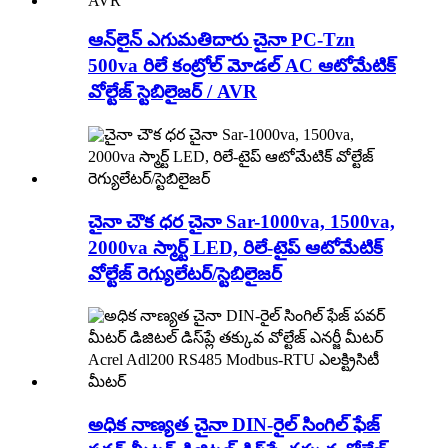
ఆన్‌లైన్ ఎగుమతిదారు చైనా PC-Tzn
500va రిలే కంట్రోల్ మోడల్ AC ఆటోమేటిక్
వోల్టేజ్ స్టెబిలైజర్ / AVR
చైనా చౌక ధర చైనా Sar-1000va, 1500va,
2000va స్మార్ట్ LED, రిలే-టైప్ ఆటోమేటిక్
వోల్టేజ్ రెగ్యులేటర్/స్టెబిలైజర్
అధిక నాణ్యత చైనా DIN-రైల్ సింగిల్ ఫేజ్