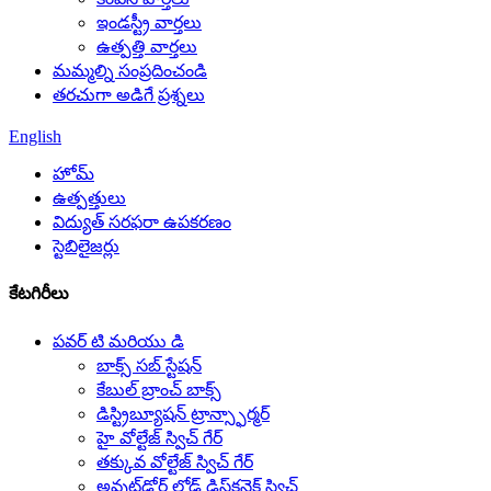
ఇండస్ట్రీ వార్తలు
ఉత్పత్తి వార్తలు
మమ్మల్ని సంప్రదించండి
తరచుగా అడిగే ప్రశ్నలు
English
హోమ్
ఉత్పత్తులు
విద్యుత్ సరఫరా ఉపకరణం
స్టెబిలైజర్లు
కేటగిరీలు
పవర్ టి మరియు డి
బాక్స్ సబ్ స్టేషన్
కేబుల్ బ్రాంచ్ బాక్స్
డిస్ట్రిబ్యూషన్ ట్రాన్స్ఫార్మర్
హై వోల్టేజ్ స్విచ్ గేర్
తక్కువ వోల్టేజ్ స్విచ్ గేర్
అవుట్‌డోర్ లోడ్ డిస్‌కనెక్ట్ స్విచ్