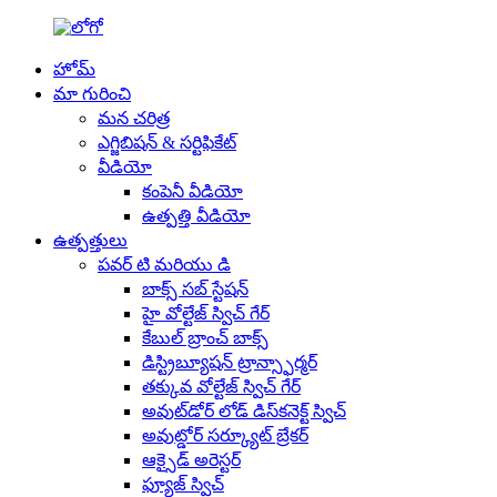
హోమ్
మా గురించి
మన చరిత్ర
ఎగ్జిబిషన్ & సర్టిఫికేట్
వీడియో
కంపెనీ వీడియో
ఉత్పత్తి వీడియో
ఉత్పత్తులు
పవర్ టి మరియు డి
బాక్స్ సబ్ స్టేషన్
హై వోల్టేజ్ స్విచ్ గేర్
కేబుల్ బ్రాంచ్ బాక్స్
డిస్ట్రిబ్యూషన్ ట్రాన్స్ఫార్మర్
తక్కువ వోల్టేజ్ స్విచ్ గేర్
అవుట్‌డోర్ లోడ్ డిస్‌కనెక్ట్ స్విచ్
అవుట్డోర్ సర్క్యూట్ బ్రేకర్
ఆక్సైడ్ అరెస్టర్
ఫ్యూజ్ స్విచ్