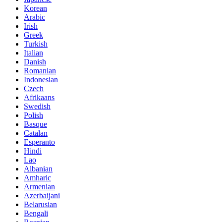
Korean
Arabic
Irish
Greek
Turkish
Italian
Danish
Romanian
Indonesian
Czech
Afrikaans
Swedish
Polish
Basque
Catalan
Esperanto
Hindi
Lao
Albanian
Amharic
Armenian
Azerbaijani
Belarusian
Bengali