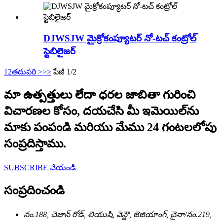
DJWSJW మైక్రోకంప్యూటర్ నో-టచ్ కంట్రోల్
స్టెబిలైజర్
1
2
తదుపరి >
>>
పేజీ 1/2
మా ఉత్పత్తులు లేదా ధరల జాబితా గురించి
విచారణల కోసం, దయచేసి మీ ఇమెయిల్‌ను
మాకు పంపండి మరియు మేము 24 గంటలలోపు
సంప్రదిస్తాము.
SUBSCRIBE చేయండి
సంప్రదించండి
నం.188, చెజాన్ రోడ్, లియుషి, వెన్జౌ, జెజియాంగ్, చైనా/నం.219,