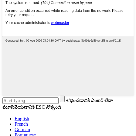
శోధించడానికి ఎంటర్ లేదా
మూసివేయడానికి ESC నొక్కండి
English
French
German
Portuguese