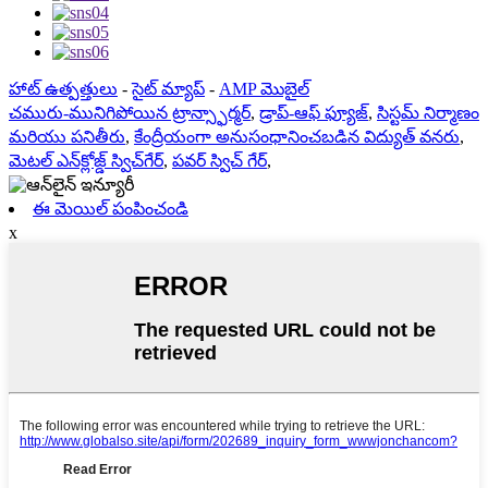
హాట్ ఉత్పత్తులు
-
సైట్ మ్యాప్
-
AMP మొబైల్
చమురు-మునిగిపోయిన ట్రాన్స్ఫార్మర్
,
డ్రాప్-ఆఫ్ ఫ్యూజ్
,
సిస్టమ్ నిర్మాణం
మరియు పనితీరు
,
కేంద్రీయంగా అనుసంధానించబడిన విద్యుత్ వనరు
,
మెటల్ ఎన్‌క్లోజ్డ్ స్విచ్‌గేర్
,
పవర్ స్విచ్ గేర్
,
ఈ మెయిల్ పంపించండి
x