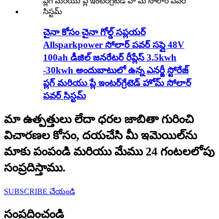
చైనా కోసం చైనా గోల్డ్ సప్లయర్
Allsparkpower సోలార్ పవర్ సప్లై 48V
100ah డీజిల్ జనరేటర్ రీప్లేస్ 3.5kwh
-30kwh అందుబాటులో ఉన్న ఎనర్జీ స్టోరేజ్
ప్లగ్ మరియు ప్లే ఇంటర్‌గ్రేటెడ్ హోమ్ సోలార్
పవర్ సిస్టమ్
మా ఉత్పత్తులు లేదా ధరల జాబితా గురించి
విచారణల కోసం, దయచేసి మీ ఇమెయిల్‌ను
మాకు పంపండి మరియు మేము 24 గంటలలోపు
సంప్రదిస్తాము.
SUBSCRIBE చేయండి
సంప్రదించండి