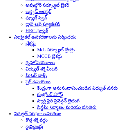
అవుట్డోర్ సర్క్యూట్ బ్రేకర్
ఆక్సైడ్ అరెస్టర్
ఫ్యూజ్ స్విచ్
డ్రాప్ ఆఫ్ ఫ్యూజ్‌కట్
HRC ఫ్యూజ్
ఎలక్ట్రికల్ ఉపకరణాలను నిర్మించడం
బ్రేకర్లు
Mcb సర్క్యూట్ బ్రేకర్లు
MCCB బ్రేకర్లు
గృహోపకరణాలు
విద్యుత్ శక్తి మీటర్
మీటర్ బాక్స్
ఫైర్ ఉపకరణం
కేంద్రంగా అనుసంధానించబడిన విద్యుత్ వనరు
కంట్రోలర్ హోస్ట్
స్మార్ట్ ఫైర్ ప్రివెన్షన్ లైటింగ్
సిస్టమ్ నిర్మాణం మరియు పనితీరు
విద్యుత్ సరఫరా ఉపకరణం
కొత్త శక్తి వర్గం
స్టెబిలైజర్లు