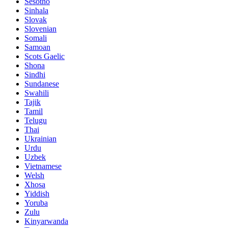
Sesotho
Sinhala
Slovak
Slovenian
Somali
Samoan
Scots Gaelic
Shona
Sindhi
Sundanese
Swahili
Tajik
Tamil
Telugu
Thai
Ukrainian
Urdu
Uzbek
Vietnamese
Welsh
Xhosa
Yiddish
Yoruba
Zulu
Kinyarwanda